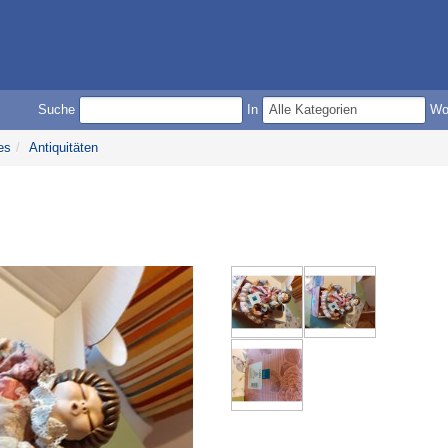
Suche
In
W
es
/
Antiquitäten