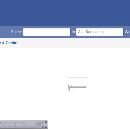
Suche
In
W
 & Geräte