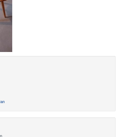
ran
n.