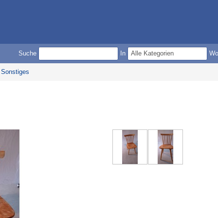
Suche
In
W
Sonstiges