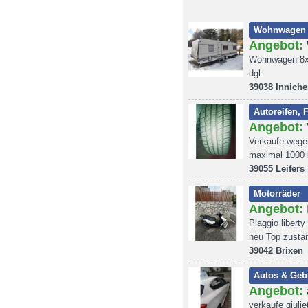
Wohnwagen 
Angebot:
Wohnwagen 8x3m
dgl.
39038 Innich
Autoreifen, 
Angebot:
Verkaufe wegen
maximal 1000 
39055 Leifers
Motorräder
Angebot:
Piaggio libert
neu Top zusta
39042 Brixen
Autos & Geb
Angebot:
verkaufe giuli