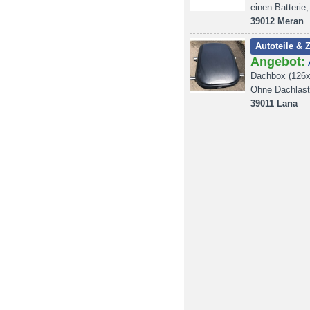
einen Batterie
39012 Meran
Autoteile & 
Angebot:
Dachbox (126x
Ohne Dachlastt
39011 Lana