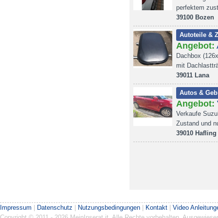
perfektem zus
39100 Bozen
Autoteile & 
Angebot:
Dachbox (126x
mit Dachlasttr
39011 Lana
Autos & Geb
Angebot:
Verkaufe Suzuk
Zustand und n
39010 Hafling
Impressum
|
Datenschutz
|
Nutzungsbedingungen
|
Kontakt
|
Video Anleitung
Copyright © 2011 - 2026 MeinInserat.it. Alle Rechte vorbehalten. Ausgewies