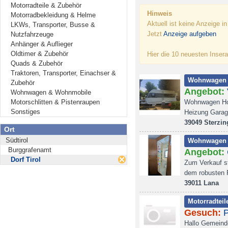
Motorradteile & Zubehör
Hinweis
Motorradbekleidung & Helme
Aktuell ist keine Anzeige i
LKWs, Transporter, Busse &
Jetzt
Anzeige aufgeben
Nutzfahrzeuge
Anhänger & Auflieger
Oldtimer & Zubehör
Hier die 10 neuesten Insera
Quads & Zubehör
Traktoren, Transporter, Einachser &
Wohnwagen 
Zubehör
Angebot:
Wohnwagen & Wohnmobile
Motorschlitten & Pistenraupen
Wohnwagen Hob
Sonstiges
Heizung Garag
39049 Sterzin
Ort
Südtirol
Wohnwagen 
Burggrafenamt
Angebot:
Dorf Tirol
Zum Verkauf st
dem robusten 
39011 Lana
Motorradteil
Gesuch:
Hallo Gemeind