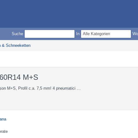
Suche
In
W
en & Schneeketten
5/60R14 M+S
son M+S, Profil c.a. 7,5 mm! 4 pneumatici …
Lana
rate