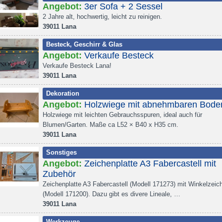
Angebot:
3er Sofa + 2 Sessel
2 Jahre alt, hochwertig, leicht zu reinigen.
39011 Lana
Besteck, Geschirr & Glas
Angebot:
Verkaufe Besteck
Verkaufe Besteck Lana!
39011 Lana
Dekoration
Angebot:
Holzwiege mit abnehmbaren Bode
Holzwiege mit leichten Gebrauchsspuren, ideal auch für
Blumen/Garten. Maße ca L52 × B40 x H35 cm.
39011 Lana
Sonstiges
Angebot:
Zeichenplatte A3 Fabercastell mit
Zubehör
Zeichenplatte A3 Fabercastell (Modell 171273) mit Winkelzeic
(Modell 171200). Dazu gibt es divere Lineale, …
39011 Lana
Werkzeuge