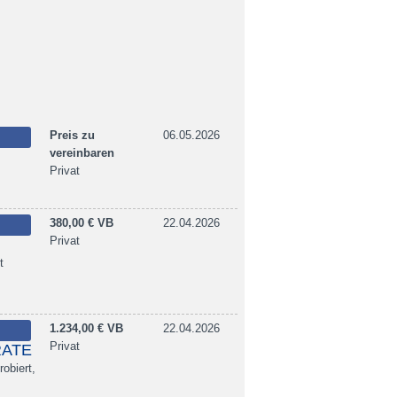
Preis zu
06.05.2026
vereinbaren
Privat
380,00 € VB
22.04.2026
Privat
t
1.234,00 € VB
22.04.2026
Privat
RATE
obiert,