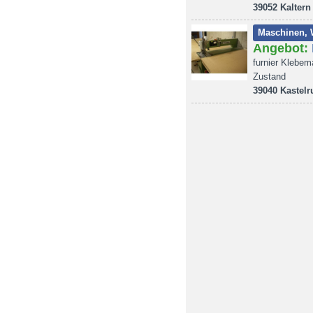
39052 Kaltern
Maschinen, 
Angebot:
furnier Klebem
Zustand
39040 Kastelr