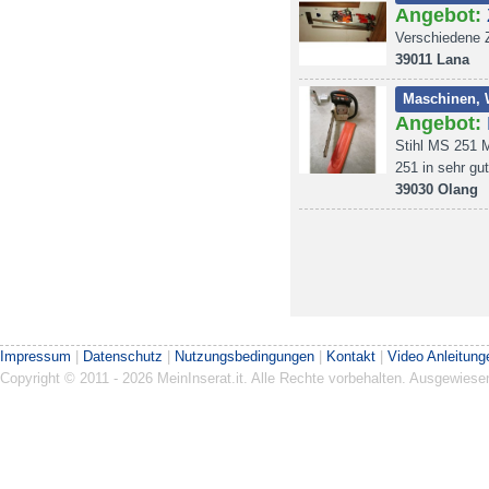
Angebot:
Verschiedene 
39011 Lana
Maschinen, 
Angebot:
Stihl MS 251 M
251 in sehr gu
39030 Olang
Impressum
|
Datenschutz
|
Nutzungsbedingungen
|
Kontakt
|
Video Anleitung
Copyright © 2011 - 2026 MeinInserat.it. Alle Rechte vorbehalten. Ausgewies