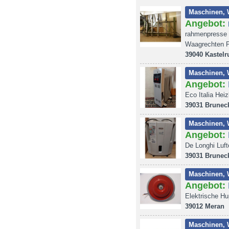
Maschinen, 
Angebot:
rahmenpresse 
Waagrechten 
39040 Kastelr
Maschinen, 
Angebot:
Eco Italia Hei
39031 Brunec
Maschinen, 
Angebot:
De Longhi Luft
39031 Brunec
Maschinen, 
Angebot:
Elektrische Hu
39012 Meran
Maschinen, 