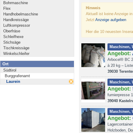
Bohrmaschine
Hinweis
Flex
Aktuell ist keine Anzeige i
Handhobelmaschine
Handkreissäge
Jetzt
Anzeige aufgeben
Luftkompressor
Oberfräse
Hier die 10 neuesten Insera
Schleifhexe
Stichsäge
Maschinen, 
Tischkreissäge
Angebot:
Winkelschleifer
Arbocel® BC 2
Ort
à 20 kg – List
Südtirol
39030 Terente
Burggrafenamt
Laurein
Maschinen, 
Angebot:
furnierpresse
39040 Kastelr
Maschinen, 
Angebot:
Lagercontainer
Holzboden, Dop