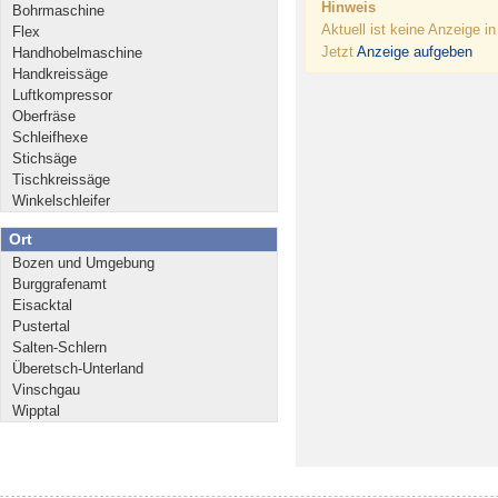
Hinweis
Bohrmaschine
Aktuell ist keine Anzeige i
Flex
Jetzt
Anzeige aufgeben
Handhobelmaschine
Handkreissäge
Luftkompressor
Oberfräse
Schleifhexe
Stichsäge
Tischkreissäge
Winkelschleifer
Ort
Bozen und Umgebung
Burggrafenamt
Eisacktal
Pustertal
Salten-Schlern
Überetsch-Unterland
Vinschgau
Wipptal