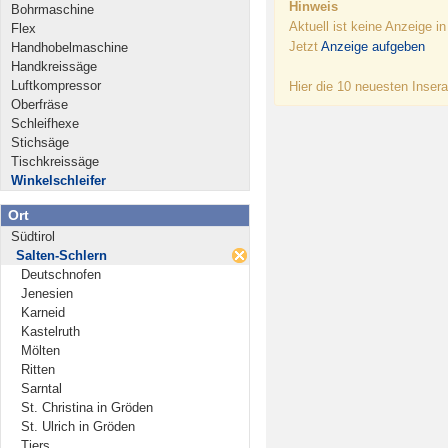
Hinweis
Bohrmaschine
Aktuell ist keine Anzeige i
Flex
Jetzt
Anzeige aufgeben
Handhobelmaschine
Handkreissäge
Luftkompressor
Hier die 10 neuesten Insera
Oberfräse
Schleifhexe
Stichsäge
Tischkreissäge
Winkelschleifer
Ort
Südtirol
Salten-Schlern
Deutschnofen
Jenesien
Karneid
Kastelruth
Mölten
Ritten
Sarntal
St. Christina in Gröden
St. Ulrich in Gröden
Tiers