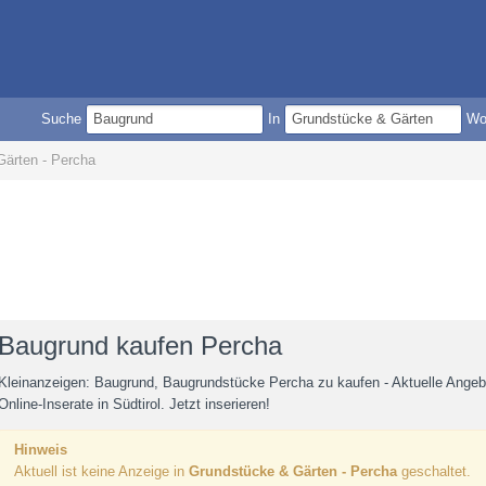
Suche
In
W
ärten - Percha
Baugrund kaufen Percha
Kleinanzeigen: Baugrund, Baugrundstücke Percha zu kaufen - Aktuelle Ange
Online-Inserate in Südtirol. Jetzt inserieren!
Hinweis
Aktuell ist keine Anzeige in
Grundstücke & Gärten - Percha
geschaltet.