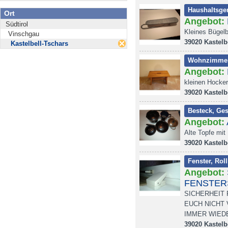
Haushaltsger
Ort
Angebot:
Südtirol
Kleines Bügelbr
Vinschgau
39020 Kastelb
Kastelbell-Tschars
Wohnzimme
Angebot:
kleinen Hocker
39020 Kastelb
Besteck, Ges
Angebot:
Alte Topfe mit
39020 Kastelb
Fenster, Rol
Angebot:
FENSTER
SICHERHEIT
EUCH NICHT
IMMER WIED
39020 Kastelb