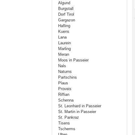
Algund
Burgstall
Dorf Tirol
Gargazon
Hafling
Kuens
Lana
Laurein
Marling
Meran
Moos in Passeier
Nals
Naturns
Partschins
Plaus
Proveis
Riffian
Schenna
St. Leonhard in Passeier
St. Martin in Passeier
St. Pankraz
Tisens
Tscherms
Ulten