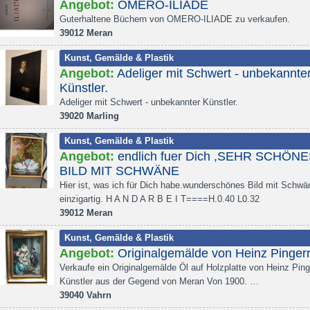
Angebot:
OMERO-ILIADE
Guterhaltene Büchern von OMERO-ILIADE zu verkaufen.
39012 Meran
Kunst, Gemälde & Plastik
Angebot:
Adeliger mit Schwert - unbekannte
Künstler.
Adeliger mit Schwert - unbekannter Künstler.
39020 Marling
Kunst, Gemälde & Plastik
Angebot:
endlich fuer Dich ,SEHR SCHÖN
BILD MIT SCHWÄNE
Hier ist, was ich für Dich habe.wunderschönes Bild mit Schwä
einzigartig. H A N D A R B E I T====H.0.40 L0.32
39012 Meran
Kunst, Gemälde & Plastik
Angebot:
Originalgemälde von Heinz Pinger
Verkaufe ein Originalgemälde Öl auf Holzplatte von Heinz Ping
Künstler aus der Gegend von Meran Von 1900. …
39040 Vahrn