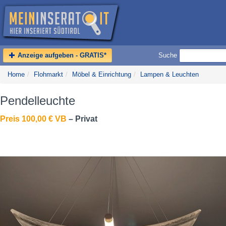
Anzeige aufgeben - GRATIS*
Suche
Home
/
Flohmarkt
/
Möbel & Einrichtung
/
Lampen & Leuchten
Pendelleuchte
Preis 100,00 € VB
– Privat