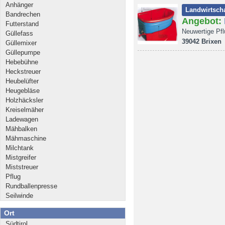
Anhänger
Landwirtscha
Bandrechen
Angebot:
Futterstand
Neuwertige Pfl
Güllefass
39042 Brixen
Güllemixer
Güllepumpe
Hebebühne
Heckstreuer
Heubelüfter
Heugebläse
Holzhäcksler
Kreiselmäher
Ladewagen
Mähbalken
Mähmaschine
Milchtank
Mistgreifer
Miststreuer
Pflug
Rundballenpresse
Seilwinde
Ort
Südtirol