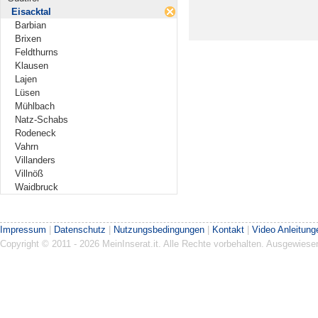
Eisacktal
Barbian
Brixen
Feldthurns
Klausen
Lajen
Lüsen
Mühlbach
Natz-Schabs
Rodeneck
Vahrn
Villanders
Villnöß
Waidbruck
Impressum
|
Datenschutz
|
Nutzungsbedingungen
|
Kontakt
|
Video Anleitung
Copyright © 2011 - 2026 MeinInserat.it. Alle Rechte vorbehalten. Ausgewies