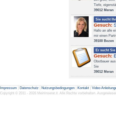
Tiefe, eigenstä
39012 Meran
Sie sucht Ih
Gesuch:
S
Hallo an alle 
mir einen Partn
39100 Bozen
Er sucht Sie
Gesuch:
E
Obstbauer aus 
Sie
39012 Meran
Impressum
|
Datenschutz
|
Nutzungsbedingungen
|
Kontakt
|
Video Anleitung
Copyright © 2011 - 2026 MeinInserat.it. Alle Rechte vorbehalten. Ausgewies