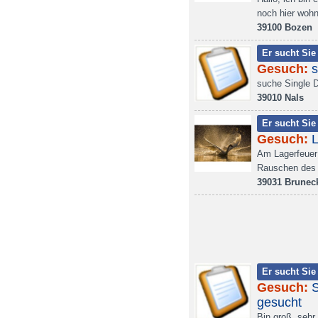
noch hier wohn
39100 Bozen
Er sucht Sie
Gesuch:
s
suche Single 
39010 Nals
Er sucht Sie
Gesuch:
Am Lagerfeuer
Rauschen des 
39031 Brunec
Er sucht Sie
Gesuch:
S
gesucht
Bin groß, sehr