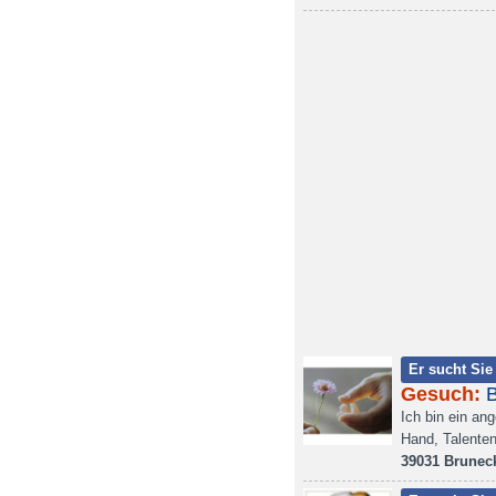
Er sucht Sie
Gesuch:
Ich bin ein an
Hand, Talenten
39031 Brunec