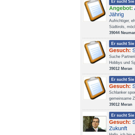
Er sucht Sie
Angebot:
Jährig
Aufrichtiger, 
Südtirols, möc
39044 Neumar
Er sucht Sie
Gesuch:
S
Suche Partneri
Hobbys und S
39012 Meran
Er sucht Sie
Gesuch:
Schlanker spor
gemeinsame Zu
39012 Meran
Er sucht Sie
Gesuch:
S
Zukunft
Hallo, ich bin