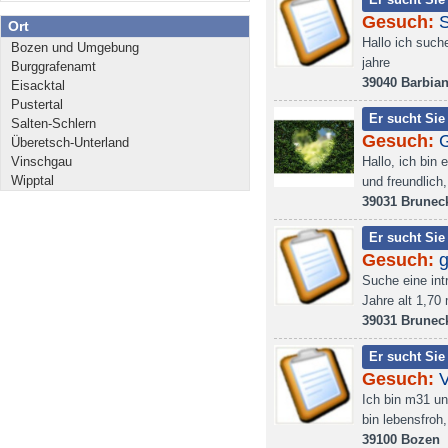
Gesuch:
S
Ort
Hallo ich suche
Bozen und Umgebung
jahre
Burggrafenamt
39040 Barbia
Eisacktal
Pustertal
Er sucht Sie
Salten-Schlern
Gesuch:
Überetsch-Unterland
Vinschgau
Hallo, ich bin 
Wipptal
und freundlich
39031 Brunec
Er sucht Sie
Gesuch:
g
Suche eine int
Jahre alt 1,70
39031 Brunec
Er sucht Sie
Gesuch:
V
Ich bin m31 un
bin lebensfroh
39100 Bozen