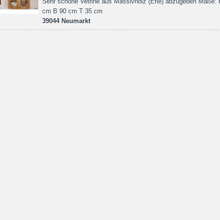
Sehr schöne Vetrine aus Massivholz (Erle) abzugeben Maße: 
cm B 90 cm T 35 cm
39044 Neumarkt