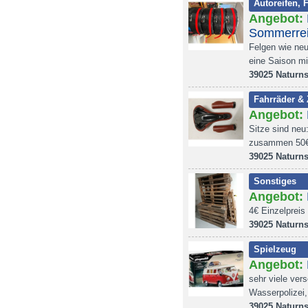
Autoreifen, 
Angebot:
Sommerrei
Felgen wie neu
eine Saison mi
39025 Naturn
Fahrräder &
Angebot:
Sitze sind neu:
zusammen 50€ 
39025 Naturn
Sonstiges
Angebot:
4€ Einzelpreis
39025 Naturn
Spielzeug
Angebot:
sehr viele ver
Wasserpolizei,
39025 Naturn