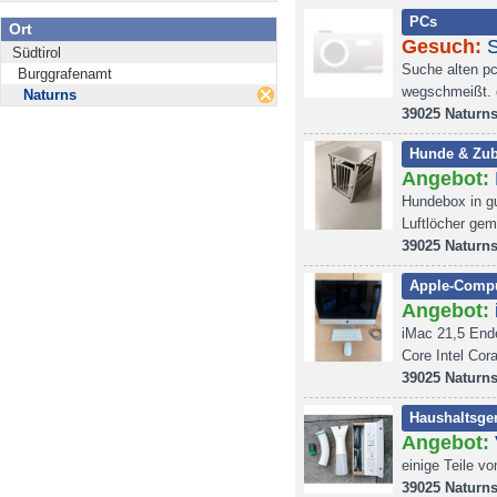
PCs
Ort
Gesuch:
S
Südtirol
Suche alten pc
Burggrafenamt
wegschmeißt. 
Naturns
39025 Naturn
Hunde & Zu
Angebot:
Hundebox in gu
Luftlöcher gem
39025 Naturn
Apple-Compu
Angebot:
iMac 21,5 End
Core Intel Co
39025 Naturn
Haushaltsger
Angebot:
einige Teile v
39025 Naturn