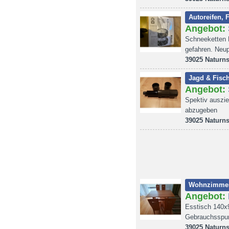
Autoreifen, 
Angebot:
Schneeketten
gefahren. Neup
39025 Naturn
Jagd & Fisch
Angebot:
Spektiv auszi
abzugeben
39025 Naturn
Wohnzimme
Angebot:
Esstisch 140x9
Gebrauchsspu
39025 Naturn