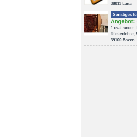
39011 Lana
Sonstiges fü
Angebot:
1 oval-runder 
Rückenlehne, 
39100 Bozen