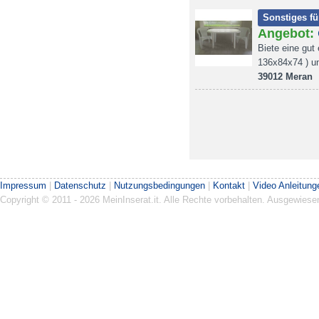
Sonstiges fü
Angebot:
Biete eine gut
136x84x74 ) u
39012 Meran
Impressum
|
Datenschutz
|
Nutzungsbedingungen
|
Kontakt
|
Video Anleitung
Copyright © 2011 - 2026 MeinInserat.it. Alle Rechte vorbehalten. Ausgewies