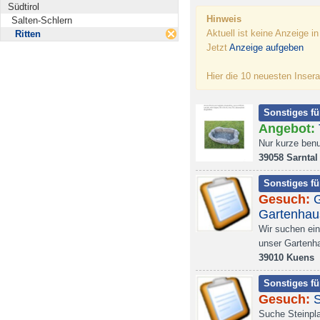
Südtirol
Hinweis
Salten-Schlern
Aktuell ist keine Anzeige i
Ritten
Jetzt
Anzeige aufgeben
Hier die 10 neuesten Insera
Sonstiges fü
Angebot:
Nur kurze benu
39058 Sarntal
Sonstiges fü
Gesuch:
G
Gartenhau
Wir suchen ei
unser Gartenh
39010 Kuens
Sonstiges fü
Gesuch:
S
Suche Steinpla