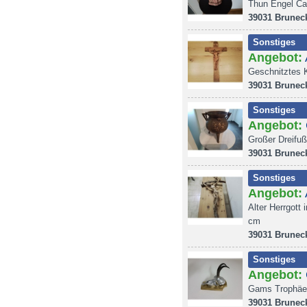
Thun Engel Ca
39031 Brunec
Sonstiges
Angebot:
Geschnitztes K
39031 Brunec
Sonstiges
Angebot:
Großer Dreifuß
39031 Brunec
Sonstiges
Angebot:
Alter Herrgott
cm
39031 Brunec
Sonstiges
Angebot:
Gams Trophäe 
39031 Brunec