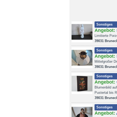
Sonstiges
Angebot:
Limitierte Por
39031 Brunec
Sonstiges
Angebot:
Mittelgroßer D
39031 Brunec
Sonstiges
Angebot:
Blumenbild au
Pustertal bis 
39031 Brunec
Sonstiges
Angebot: