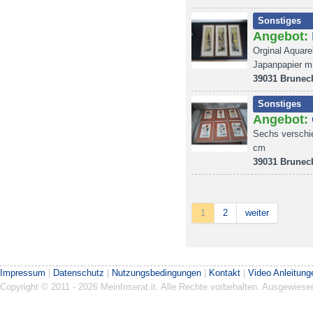
Sonstiges
Angebot:
Orginal Aquar
Japanpapier m
39031 Brunec
Sonstiges
Angebot:
Sechs verschi
cm
39031 Brunec
1
2
weiter
Impressum
|
Datenschutz
|
Nutzungsbedingungen
|
Kontakt
|
Video Anleitung
Copyright © 2011 - 2026 MeinInserat.it. Alle Rechte vorbehalten. Ausgewies