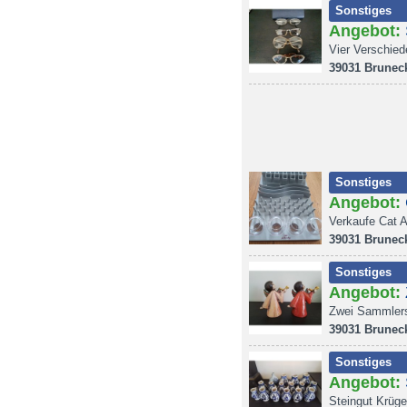
Sonstiges
Angebot:
Vier Verschie
39031 Brunec
Sonstiges
Angebot:
Verkaufe Cat A
39031 Brunec
Sonstiges
Angebot:
Zwei Sammler
39031 Brunec
Sonstiges
Angebot:
Steingut Krüg