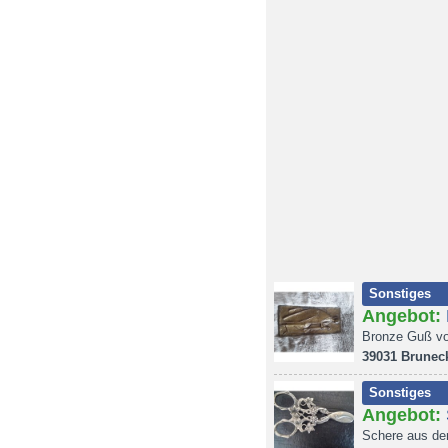
Sonstiges
Angebot:
Bronze Guß vo
39031 Brunec
Sonstiges
Angebot:
Schere aus der