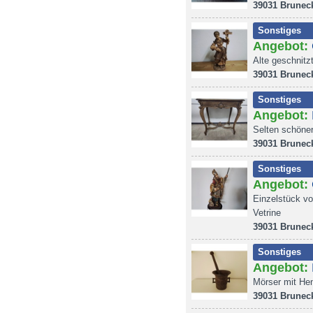
39031 Brunec
Sonstiges
Angebot:
Alte geschnitz
39031 Brunec
Sonstiges
Angebot:
Selten schöner
39031 Brunec
Sonstiges
Angebot:
Einzelstück vo
Vetrine
39031 Brunec
Sonstiges
Angebot:
Mörser mit He
39031 Brunec