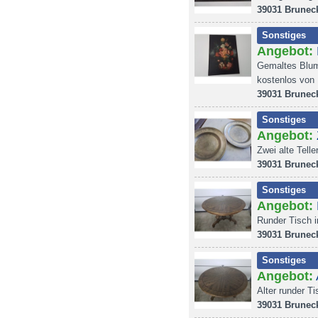
39031 Brunec
Sonstiges
Angebot:
Gemaltes Blum
kostenlos von 
39031 Brunec
Sonstiges
Angebot:
Zwei alte Tell
39031 Brunec
Sonstiges
Angebot:
Runder Tisch 
39031 Brunec
Sonstiges
Angebot:
Alter runder T
39031 Brunec