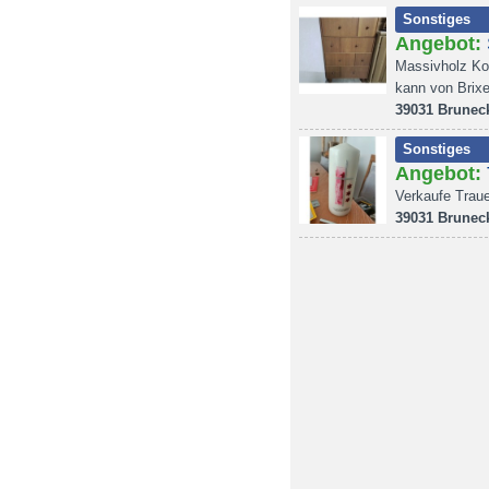
Sonstiges
Angebot:
Massivholz Ko
kann von Brixe
39031 Brunec
Sonstiges
Angebot:
Verkaufe Traue
39031 Brunec