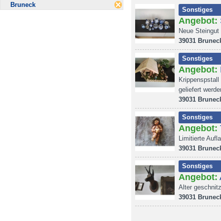
Bruneck
Sonstiges
Angebot:
Neue Steingut
39031 Brunec
Sonstiges
Angebot:
Krippenspstall
geliefert werde
39031 Brunec
Sonstiges
Angebot:
Limitierte Auf
39031 Brunec
Sonstiges
Angebot:
Alter geschni
39031 Brunec