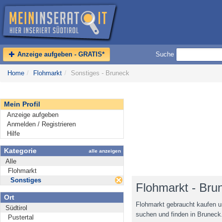
Anzeige aufgeben - GRATIS*
Suche
Home
/
Flohmarkt
/
Sonstiges - Bruneck
Mein Profil
Anzeige aufgeben
Anmelden / Registrieren
Hilfe
Kategorie
alle anzeigen
Alle
Flohmarkt
Sonstiges
Flohmarkt - Bru
Ort
Flohmarkt gebraucht kaufen u
Südtirol
suchen und finden in Bruneck
Pustertal