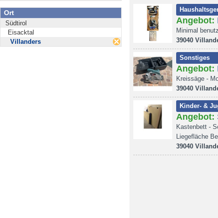
Haushaltsger
Ort
Angebot:
Südtirol
Minimal benutz
Eisacktal
39040 Villand
Villanders
Sonstiges
Angebot:
Kreissäge - Mo
39040 Villand
Kinder- & J
Angebot:
Kastenbett - S
Liegefläche Be
39040 Villand