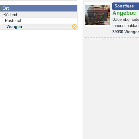
Sonstiges
Ort
Angebot:
Südtirol
Bauernkomode 
Pustertal
Innenschublade
Wengen
39030 Wenge