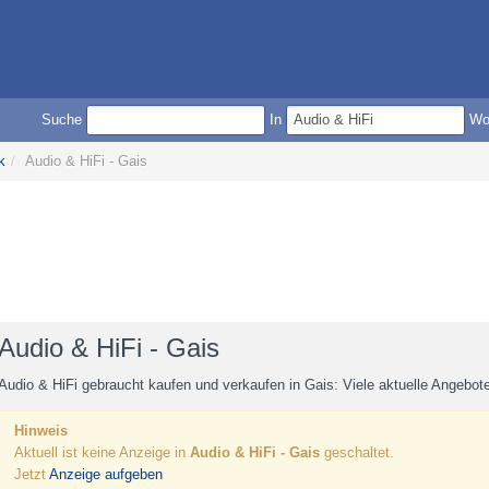
Suche
In
W
k
/
Audio & HiFi - Gais
Audio & HiFi - Gais
Audio & HiFi gebraucht kaufen und verkaufen in Gais: Viele aktuelle Angebo
Hinweis
Aktuell ist keine Anzeige in
Audio & HiFi - Gais
geschaltet.
Jetzt
Anzeige aufgeben