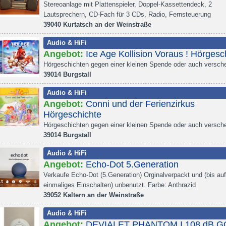
Stereoanlage mit Plattenspieler, Doppel-Kassettendeck, 2
Lautsprechern, CD-Fach für 3 CDs, Radio, Fernsteuerung
39040 Kurtatsch an der Weinstraße
Audio & HiFi
Angebot:
Ice Age Kollision Voraus ! Hörgesc
Hörgeschichten gegen einer kleinen Spende oder auch versch
39014 Burgstall
Audio & HiFi
Angebot:
Conni und der Ferienzirkus
Hörgeschichte
Hörgeschichten gegen einer kleinen Spende oder auch versch
39014 Burgstall
Audio & HiFi
Angebot:
Echo-Dot 5.Generation
Verkaufe Echo-Dot (5.Generation) Orginalverpackt und (bis auf
einmaliges Einschalten) unbenutzt. Farbe: Anthrazid
39052 Kaltern an der Weinstraße
Audio & HiFi
Angebot:
DEVIALET PHANTOM I 108 dB 