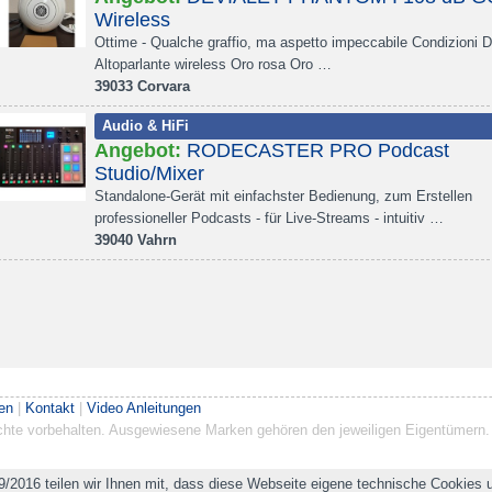
Wireless
Ottime - Qualche graffio, ma aspetto impeccabile Condizioni D
Altoparlante wireless Oro rosa Oro …
39033 Corvara
Audio & HiFi
Angebot:
RODECASTER PRO Podcast
Studio/Mixer
Standalone-Gerät mit einfachster Bedienung, zum Erstellen
professioneller Podcasts - für Live-Streams - intuitiv …
39040 Vahrn
en
|
Kontakt
|
Video Anleitungen
Rechte vorbehalten. Ausgewiesene Marken gehören den jeweiligen Eigentümern.
9/2016 teilen wir Ihnen mit, dass diese Webseite eigene technische Cookies u