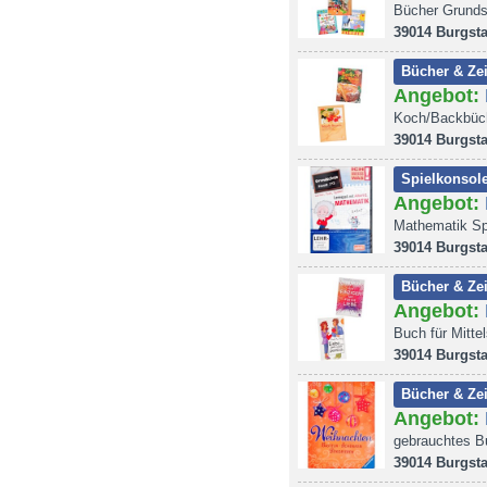
Bücher Grundsc
39014 Burgsta
Bücher & Zei
Angebot:
Koch/Backbüch
39014 Burgsta
Spielkonsole
Angebot:
Mathematik Sp
39014 Burgsta
Bücher & Zei
Angebot:
Buch für Mitte
39014 Burgsta
Bücher & Zei
Angebot:
gebrauchtes B
39014 Burgsta