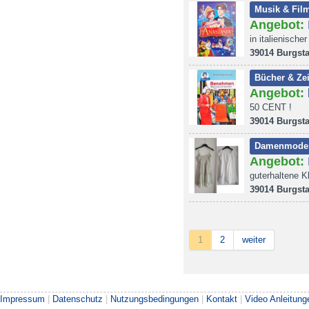
Musik & Fil
Angebot:
in italienisch
39014 Burgsta
Bücher & Zei
Angebot:
50 CENT !
39014 Burgsta
Damenmode
Angebot:
guterhaltene Kl
39014 Burgsta
1
2
weiter
Impressum
|
Datenschutz
|
Nutzungsbedingungen
|
Kontakt
|
Video Anleitung