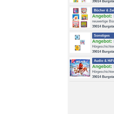
39014 Burgsta
Bücher & Zei
Angebot:
neuwertige Büc
39014 Burgsta
Sonstiges
Angebot:
Hörgeschichte
39014 Burgsta
Audio & HiFi
Angebot:
Hörgeschichte
39014 Burgsta