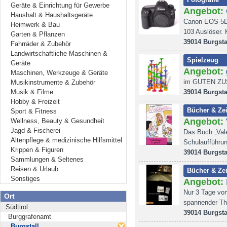
Geräte & Einrichtung für Gewerbe
Angebot:
Haushalt & Haushaltsgeräte
Canon EOS 5D
Heimwerk & Bau
103 Auslöser.
Garten & Pflanzen
39014 Burgsta
Fahrräder & Zubehör
Landwirtschaftliche Maschinen &
Spielzeug
Geräte
Angebot:
Maschinen, Werkzeuge & Geräte
im GUTEN ZUST
Musikinstrumente & Zubehör
Musik & Filme
39014 Burgsta
Hobby & Freizeit
Bücher & Zei
Sport & Fitness
Angebot:
Wellness, Beauty & Gesundheit
Jagd & Fischerei
Das Buch „Vale
Altenpflege & medizinische Hilfsmittel
Schulaufführun
Krippen & Figuren
39014 Burgsta
Sammlungen & Seltenes
Reisen & Urlaub
Bücher & Zei
Sonstiges
Angebot:
Nur 3 Tage von
Ort
spannender Thr
Südtirol
39014 Burgsta
Burggrafenamt
Burgstall