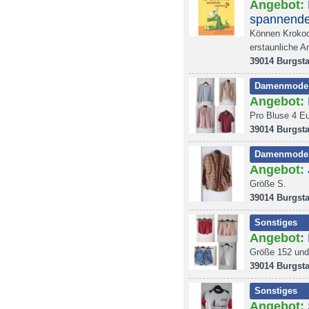
Angebot:
spannende
Können Krokod
erstaunliche A
39014 Burgsta
Damenmode
Angebot:
Pro Bluse 4 E
39014 Burgsta
Damenmode
Angebot:
Größe S.
39014 Burgsta
Sonstiges
Angebot:
Größe 152 und
39014 Burgsta
Sonstiges
Angebot: