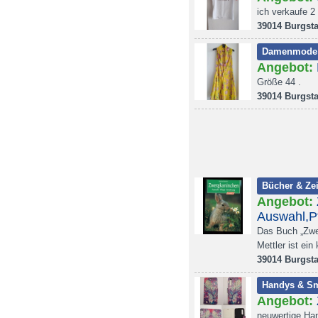
ich verkaufe 2 
39014 Burgsta
Damenmode
Angebot:
Größe 44 .
39014 Burgsta
Bücher & Zei
Angebot:
Auswahl,P
Das Buch „Zwe
Mettler ist e
39014 Burgsta
Handys & S
Angebot:
neuwertige Ha