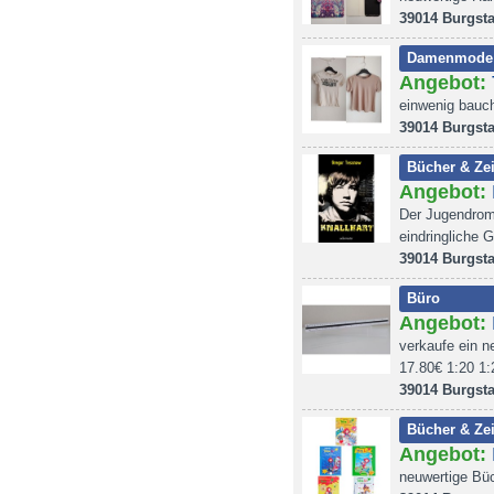
39014 Burgsta
Damenmode
Angebot:
einwenig bauch
39014 Burgsta
Bücher & Zei
Angebot:
Der Jugendroma
eindringliche 
39014 Burgsta
Büro
Angebot:
verkaufe ein n
17.80€ 1:20 1:
39014 Burgsta
Bücher & Zei
Angebot:
neuwertige Büc