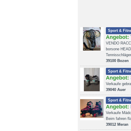
Sport & Fitn
Angebot:
VENDO RACCH
borsone HEAD.
Tennisschläge
39100 Bozen
Sport & Fitn
Angebot:
Verkaufe gebr
39040 Auer
Sport & Fitn
Angebot:
Verkaufe Mädch
Beim fahren fl
39012 Meran