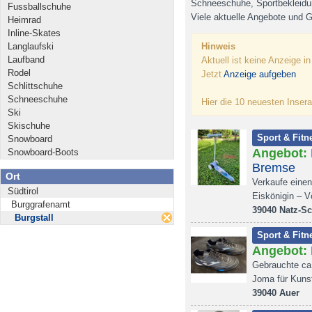
Schneeschuhe, Sportbekleidun
Fussballschuhe
Viele aktuelle Angebote und G
Heimrad
Inline-Skates
Langlaufski
Hinweis
Laufband
Aktuell ist keine Anzeige i
Rodel
Jetzt
Anzeige aufgeben
Schlittschuhe
Schneeschuhe
Hier die 10 neuesten Insera
Ski
Skischuhe
Sport & Fitn
Snowboard
Angebot:
Snowboard-Boots
Bremse
Ort
Verkaufe einen
Südtirol
Eiskönigin – Vö
Burggrafenamt
39040 Natz-S
Burgstall
Sport & Fitn
Angebot:
Gebrauchte ca
Joma für Kunst
39040 Auer