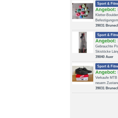
Sport & Fitn
Angebot:
Kletter-Boulde
Befestigungsma
39031 Brunec
Sport & Fitn
Angebot:
Gebrauchte Pis
Skistöcke Län
39040 Auer
Sport & Fitn
Angebot:
Verkaufe MTB S
neuem Zustan
39031 Brunec