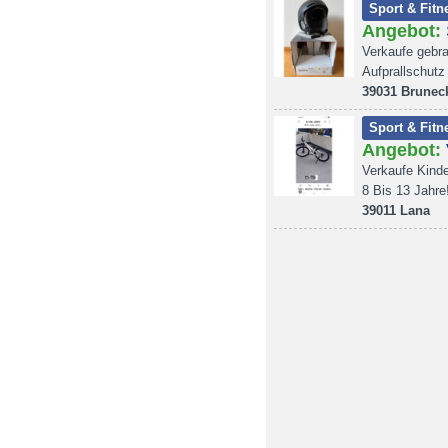
Sport & Fitn
Angebot:
Verkaufe geb
Aufprallschut
39031 Brunec
Sport & Fitn
Angebot:
Verkaufe Kinde
8 Bis 13 Jahre
39011 Lana